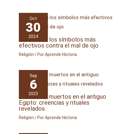
Oct
30
2024
Cuáles son los símbolos más
efectivos contra el mal de ojo
Religión
/ Por
Aprende Historia
Sep
6
2023
Culto a los muertos en el antiguo
Egipto: creencias y rituales
revelados
Religión
/ Por
Aprende Historia