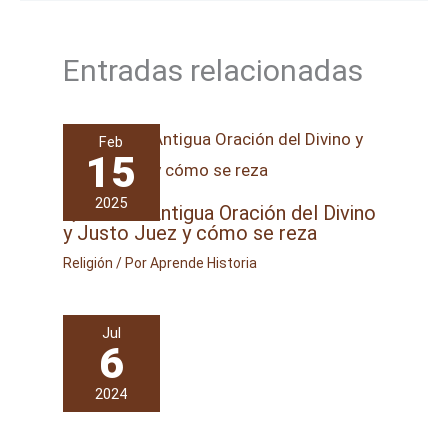
Entradas relacionadas
Feb
15
2025
Qué es la Antigua Oración del Divino
y Justo Juez y cómo se reza
Religión
/ Por
Aprende Historia
Jul
6
2024