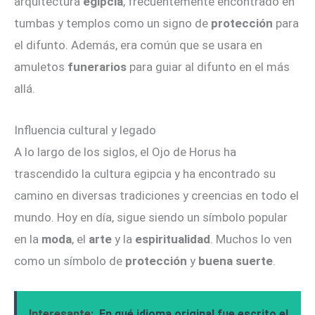
arquitectura
egipcia
, frecuentemente encontrado en
tumbas y templos como un signo de
protección
para
el difunto. Además, era común que se usara en
amuletos
funerarios
para guiar al difunto en el más
allá.
Influencia cultural y legado
A lo largo de los siglos, el Ojo de Horus ha
trascendido la cultura egipcia y ha encontrado su
camino en diversas tradiciones y creencias en todo el
mundo. Hoy en día, sigue siendo un símbolo popular
en la
moda
, el
arte
y la
espiritualidad
. Muchos lo ven
como un símbolo de
protección
y
buena suerte
.
Interesante:
En qué idioma original fue escrito el