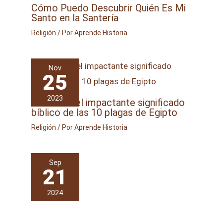
Cómo Puedo Descubrir Quién Es Mi
Santo en la Santería
Religión
/ Por
Aprende Historia
Nov
25
2023
Descubre el impactante significado
bíblico de las 10 plagas de Egipto
Religión
/ Por
Aprende Historia
Sep
21
2024