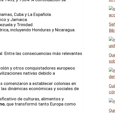
hamas, Cuba y La Española.
Rico y Jamaica.
Señ
ezuela y Trinidad.
rica, incluyendo Honduras y Nicaragua.
Bib
. Entre las consecuencias más relevantes
Qué
sob
 Colón y otros conquistadores europeos
vilizaciones nativas debido a
as comenzaron a establecer colonias en
Cuá
e las dinámicas económicas y sociales de
có
ificativo de culturas, alimentos y
ino
, que transformó tanto Europa como
Qui