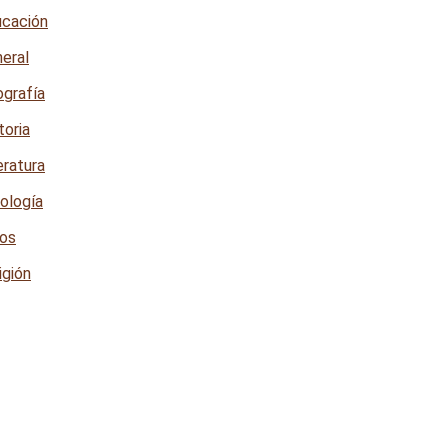
cación
eral
grafía
toria
eratura
ología
os
igión