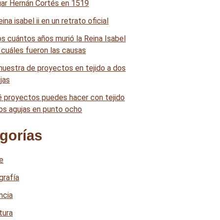
gar Hernán Cortés en 1519
os cuántos años murió la Reina Isabel
y cuáles fueron las causas
 proyectos puedes hacer con tejido
os agujas en punto ocho
gorías
e
grafía
ncia
tura