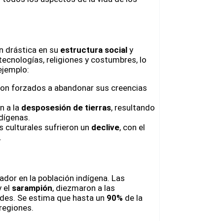
n drástica en su
estructura social
y
tecnologías, religiones y costumbres, lo
ejemplo:
on forzados a abandonar sus creencias
n a la
desposesión de tierras
, resultando
dígenas.
 culturales sufrieron un
declive
, con el
.
dor en la población indígena. Las
 el
sarampión
, diezmaron a las
des. Se estima que hasta un
90%
de la
regiones.