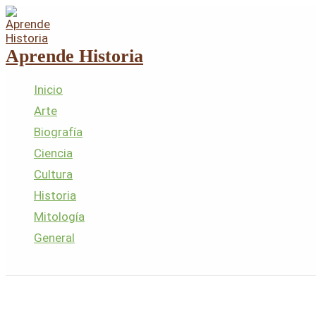
Ir
al
contenido
Aprende Historia
Inicio
Arte
Biografía
Ciencia
Cultura
Historia
Mitología
General
Buscar