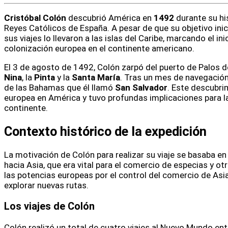
Cristóbal Colón
descubrió América en
1492
durante su hi
Reyes Católicos de España. A pesar de que su objetivo inic
sus viajes lo llevaron a las islas del Caribe, marcando el in
colonización europea en el continente americano.
El 3 de agosto de 1492, Colón zarpó del puerto de Palos d
Nina
, la
Pinta
y la
Santa María
. Tras un mes de navegación,
de las Bahamas que él llamó
San Salvador
. Este descubrim
europea en América y tuvo profundas implicaciones para la
continente.
Contexto histórico de la expedición
La motivación de Colón para realizar su viaje se basaba e
hacia Asia, que era vital para el comercio de especias y otro
las potencias europeas por el control del comercio de Asia 
explorar nuevas rutas.
Los viajes de Colón
Colón realizó un total de cuatro viajes al Nuevo Mundo en