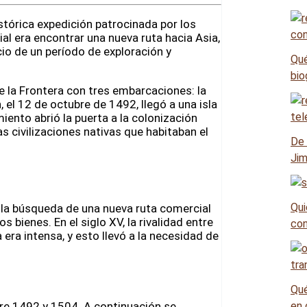
stórica expedición patrocinada por los
ial era encontrar una nueva ruta hacia Asia,
icio de un período de exploración y
Qué
bio
e la Frontera con tres embarcaciones: la
 el 12 de octubre de 1492, llegó a una isla
iento abrió la puerta a la colonización
s civilizaciones nativas que habitaban el
De 
Jim
Qui
n la búsqueda de una nueva ruta comercial
s bienes. En el siglo XV, la rivalidad entre
con
era intensa, y esto llevó a la necesidad de
Qué
tre 1492 y 1504. A continuación se
en 