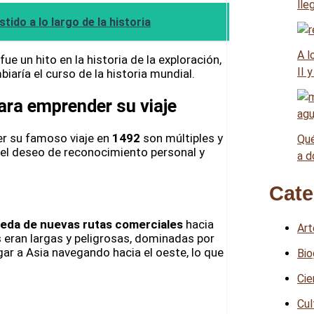
lle
tido a lo largo de la historia
A l
e un hito en la historia de la exploración,
II 
iaría el curso de la historia mundial.
ara emprender su viaje
r su famoso viaje en
1492
son múltiples y
Qué
el deseo de reconocimiento personal y
a d
Cate
eda de nuevas rutas comerciales
hacia
Art
es eran largas y peligrosas, dominadas por
gar a Asia navegando hacia el oeste, lo que
Bio
Cie
Cul