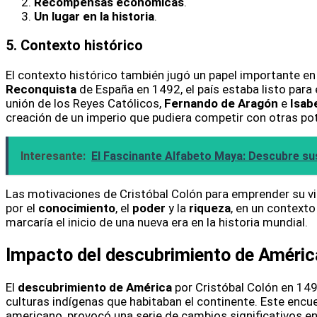
Recompensas económicas
.
Un lugar en la historia
.
5. Contexto histórico
El contexto histórico también jugó un papel importante en 
Reconquista
de España en 1492, el país estaba listo para e
unión de los Reyes Católicos,
Fernando de Aragón
e
Isabe
creación de un imperio que pudiera competir con otras po
Interesante:
El Fascinante Alfabeto Maya: Descubre sus
Las motivaciones de Cristóbal Colón para emprender su via
por el
conocimiento
, el
poder
y la
riqueza
, en un context
marcaría el inicio de una nueva era en la historia mundial.
Impacto del descubrimiento de América
El
descubrimiento de América
por Cristóbal Colón en 149
culturas indígenas que habitaban el continente. Este encu
americano, provocó una serie de cambios significativos en