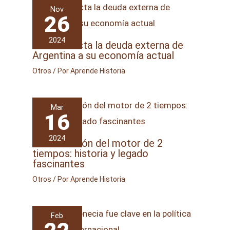
Nov
26
2024
Cómo afecta la deuda externa de
Argentina a su economía actual
Otros
/ Por
Aprende Historia
Mar
16
2024
La revolución del motor de 2
tiempos: historia y legado
fascinantes
Otros
/ Por
Aprende Historia
Feb