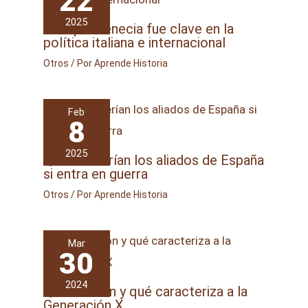
22
2025
Por qué Venecia fue clave en la
política italiana e internacional
Otros
/ Por
Aprende Historia
Feb
8
2025
Quiénes serían los aliados de España
si entra en guerra
Otros
/ Por
Aprende Historia
Mar
30
2024
Quiénes son y qué caracteriza a la
Generación X