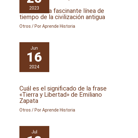
2023
3000 AC: La fascinante línea de
tiempo de la civilización antigua
Otros
/ Por
Aprende Historia
Jun
16
2024
Cuál es el significado de la frase
«Tierra y Libertad» de Emiliano
Zapata
Otros
/ Por
Aprende Historia
Jul