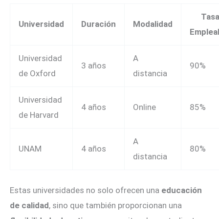
Tasa
Universidad
Duración
Modalidad
Empleab
Universidad
A
3 años
90%
de Oxford
distancia
Universidad
4 años
Online
85%
de Harvard
A
UNAM
4 años
80%
distancia
Estas universidades no solo ofrecen una
educación
de calidad
, sino que también proporcionan una