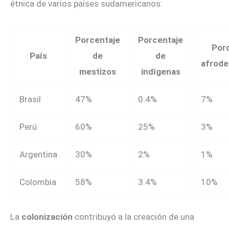
étnica de varios países sudamericanos:
Porcentaje
Porcentaje
Porc
País
de
de
afrode
mestizos
indígenas
Brasil
47%
0.4%
7%
Perú
60%
25%
3%
Argentina
30%
2%
1%
Colombia
58%
3.4%
10%
La
colonización
contribuyó a la creación de una