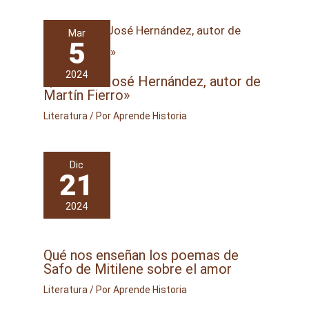
Mar
5
2024
Quién fue José Hernández, autor de
Martín Fierro»
Literatura
/ Por
Aprende Historia
Dic
21
2024
Qué nos enseñan los poemas de
Safo de Mitilene sobre el amor
Literatura
/ Por
Aprende Historia