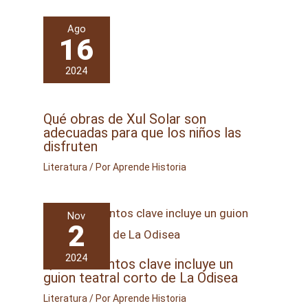
Ago
16
2024
Qué obras de Xul Solar son
adecuadas para que los niños las
disfruten
Literatura
/ Por
Aprende Historia
Nov
2
2024
Qué elementos clave incluye un
guion teatral corto de La Odisea
Literatura
/ Por
Aprende Historia