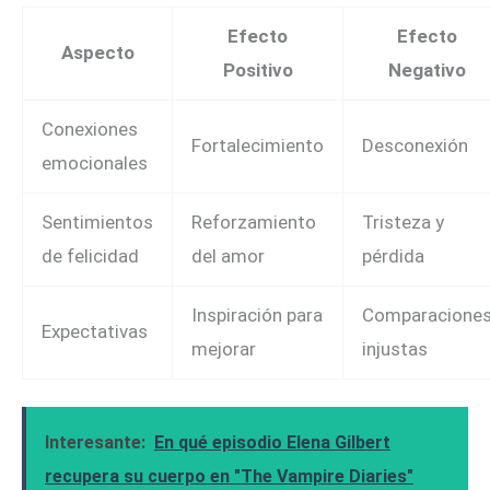
Efecto
Efecto
Aspecto
Positivo
Negativo
Conexiones
Fortalecimiento
Desconexión
emocionales
Sentimientos
Reforzamiento
Tristeza y
de felicidad
del amor
pérdida
Inspiración para
Comparacione
Expectativas
mejorar
injustas
Interesante:
En qué episodio Elena Gilbert
recupera su cuerpo en "The Vampire Diaries"