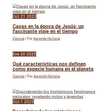
Oct
21
2023
Casas en la época de Jesús: un
fascinante viaje en el tiempo
Ciencia
/ Por
Aprende Historia
Ene
20
2025
Qué características nos definen
como especie humana en el planeta
Ciencia
/ Por
Aprende Historia
Oct
1
2023