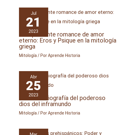
Jul
21
2023
El impactante romance de amor
eterno: Eros y Psique en la mitología
griega
Mitología
/ Por
Aprende Historia
Abr
25
2023
Hades: la biografía del poderoso
dios del inframundo
Mitología
/ Por
Aprende Historia
Mar