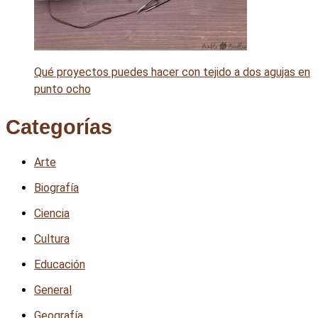
Qué proyectos puedes hacer con tejido a dos agujas en
punto ocho
Categorías
Arte
Biografía
Ciencia
Cultura
Educación
General
Geografía