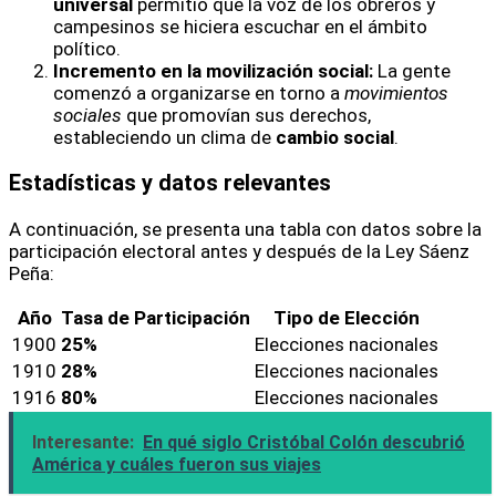
universal
permitió que la voz de los obreros y
campesinos se hiciera escuchar en el ámbito
político.
Incremento en la movilización social:
La gente
comenzó a organizarse en torno a
movimientos
sociales
que promovían sus derechos,
estableciendo un clima de
cambio social
.
Estadísticas y datos relevantes
A continuación, se presenta una tabla con datos sobre la
participación electoral antes y después de la Ley Sáenz
Peña:
Año
Tasa de Participación
Tipo de Elección
1900
25%
Elecciones nacionales
1910
28%
Elecciones nacionales
1916
80%
Elecciones nacionales
Interesante:
En qué siglo Cristóbal Colón descubrió
América y cuáles fueron sus viajes