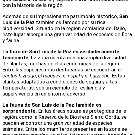
con la historia de la región.
Además de su impresionante patrimonio histórico,
San
Luis de la Paz
también es famoso por su rica
biodiversidad. Situado en la región semiárida del Bajío,
este lugar alberga una gran variedad de especies de flora
y fauna.
La flora de San Luis de la Paz es verdaderamente
fascinante.
La zona cuenta con una amplia diversidad
de plantas, muchas de ellas endémicas de la región.
Entre las especies más destacadas se encuentran el
cactus biznaga
, el
maguey
, el
nopal
y el
huizache
. Estas
plantas adaptadas a condiciones de sequía y altas
temperaturas, son un ejemplo de resiliencia y
supervivencia en un entorno adverso.
La fauna de San Luis de la Paz también es
sorprendente.
En las áreas naturales protegidas de la
región, como la Reserva de la Biosfera Sierra Gorda, se
pueden encontrar una gran variedad de especies
animales. Entre los mamíferos presentes en la zona se
encuentran
venados
,
coyotes
,
tejones
y
zorros
. Además, la